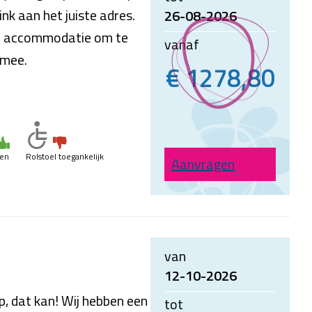
k aan het juiste adres.
26-08-2026
en accommodatie om te
vanaf
 mee.
€ 1278,80
ren
Rolstoel toegankelijk
Aanvragen
van
12-10-2026
, dat kan! Wij hebben een
tot