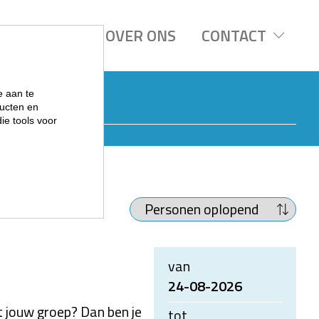
REGIOS
OVER ONS
CONTACT
e aan te
ucten en
ie tools voor
van
24-08-2026
t jouw groep? Dan ben je
tot