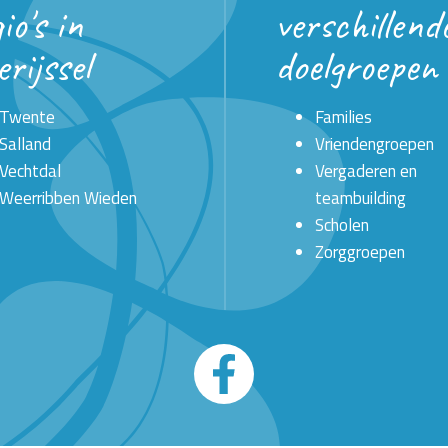
io's in
verschillend
rijssel
doelgroepen
Twente
Families
Salland
Vriendengroepen
Vechtdal
Vergaderen en
Weerribben Wieden
teambuilding
Scholen
Zorggroepen