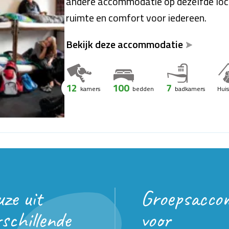
andere accommodatie op dezelfde loca
ruimte en comfort voor iedereen.
Bekijk deze accommodatie
12
100
7
kamers
bedden
badkamers
Hui
uze uit
Groepsacco
rschillende
voor