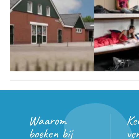
Waarom
Ke
boeken bij
ve