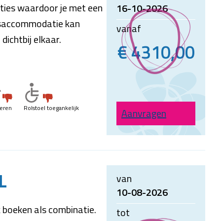
ies waardoor je met een
16-10-2026
psaccommodatie kan
vanaf
dichtbij elkaar.
€ 4310,00
ieren
Rolstoel toegankelijk
Aanvragen
L
van
10-08-2026
 boeken als combinatie.
tot