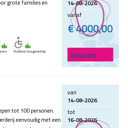
or grote families en
14-08-2026
vanaf
€ 4000,00
ieren
Rolstoel toegankelijk
Aanvragen
van
14-08-2026
epen tot 100 personen.
tot
erderij eenvoudig met een
16-08-2026