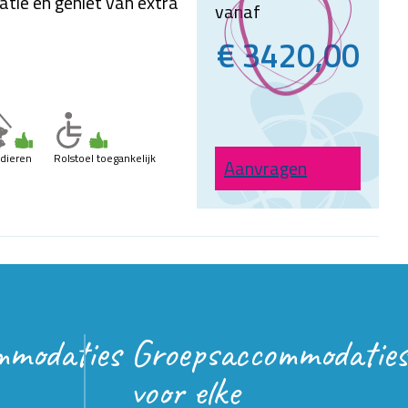
tie en geniet van extra
vanaf
€ 3420,00
sdieren
Rolstoel toegankelijk
Aanvragen
mmodaties
Groepsaccommodaties
voor elke