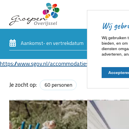
Wij gebru
Wij gebruiken t
bieden, en om 
diensten omgaa
adverteren, an
https://www.sgov.nl/accommodaties?booking_adult
Acceptere
Je zocht op:
60 personen