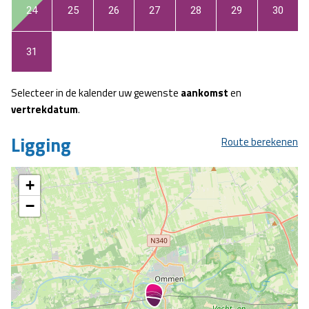
24
25
26
27
28
29
30
31
Selecteer in de kalender uw gewenste
aankomst
en
vertrekdatum
.
Ligging
Route berekenen
+
−