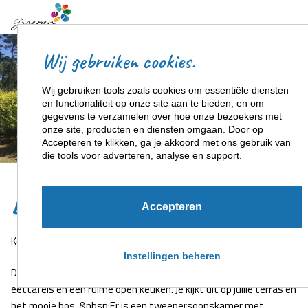
Wij gebruiken cookies.
Wij gebruiken tools zoals cookies om essentiële diensten
en functionaliteit op onze site aan te bieden, en om
gegevens te verzamelen over hoe onze bezoekers met
onze site, producten en diensten omgaan. Door op
Accepteren te klikken, ga je akkoord met ons gebruik van
+2
die tools voor adverteren, analyse en support.
De Joris
Accepteren
Kom gezellig overnachten met twaalf personen in De Joris!
Instellingen beheren
De Joris heeft een knusse zithoek, met aansluitend twee
eettafels en een ruime open keuken. Je kijkt uit op jullie terras en
het mooie bos. &nbsp;Er is een tweepersoonskamer met