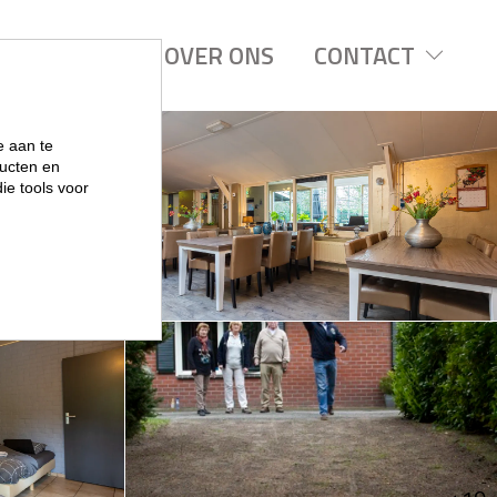
REGIOS
OVER ONS
CONTACT
e aan te
ucten en
ie tools voor