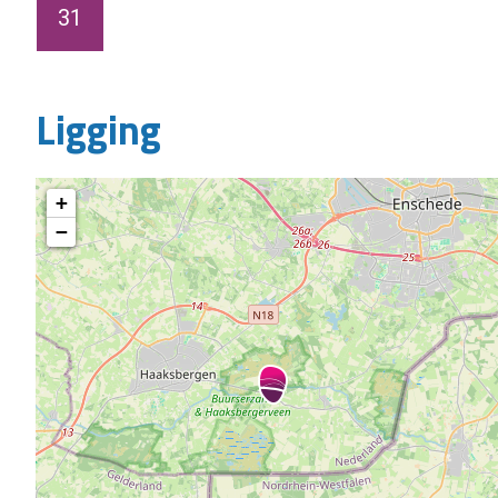
31
Ligging
+
−