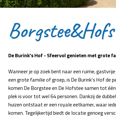
Borgstee&Hofs
De Burink's Hof - Sfeervol genieten met grote f
Wanneer je op zoek bent naar een ruime, gastvri
een grote familie of groep, is De Burink’s Hof de p
komen De Borgstee en De Hofstee samen tot één 
plek is voor tot wel 64 personen. Dankzij de dubbe
huizen ontstaat er een royale eetkamer, waar ie
komen. Tegelijkertijd biedt de locatie genoeg vers