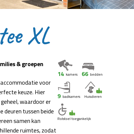
tee XL
amilies & groepen
14
66
kamers
bedden
je accommodatie voor
erfecte keuze. Hier
9
badkamers
Huisdieren
geheel, waardoor er
le deuren tussen beide
Rolstoel toegankelijk
dereen samen kan
chillende ruimtes, zodat