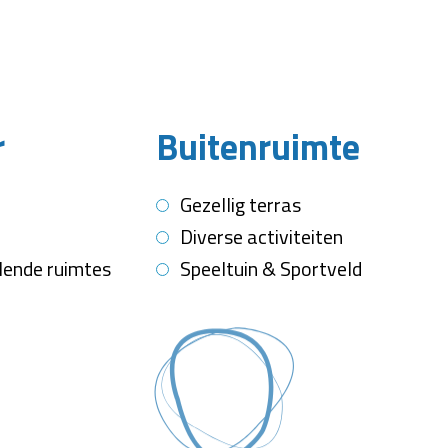
r
Buitenruimte
e
Gezellig terras
r
Diverse activiteiten
llende ruimtes
Speeltuin & Sportveld