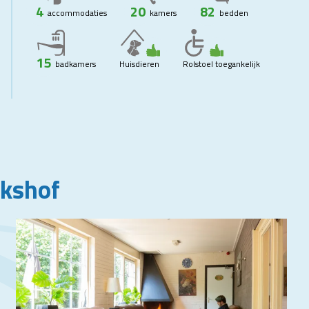
4
20
82
accommodaties
kamers
bedden
15
badkamers
Huisdieren
Rolstoel toegankelijk
nkshof