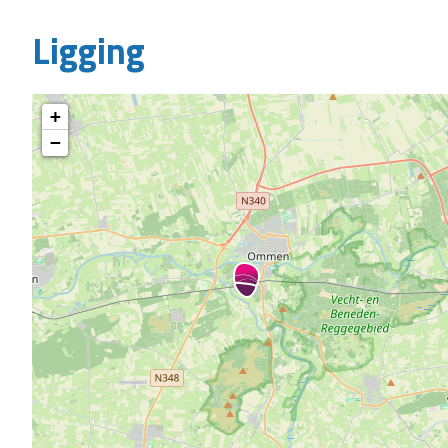
Ligging
+
−