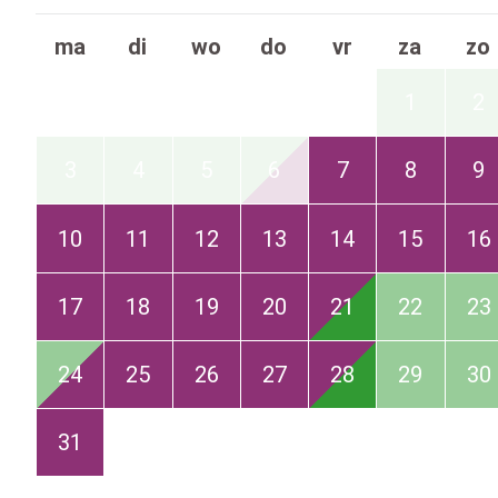
ma
di
wo
do
vr
za
zo
1
2
3
4
5
6
7
8
9
10
11
12
13
14
15
16
17
18
19
20
21
22
23
24
25
26
27
28
29
30
31