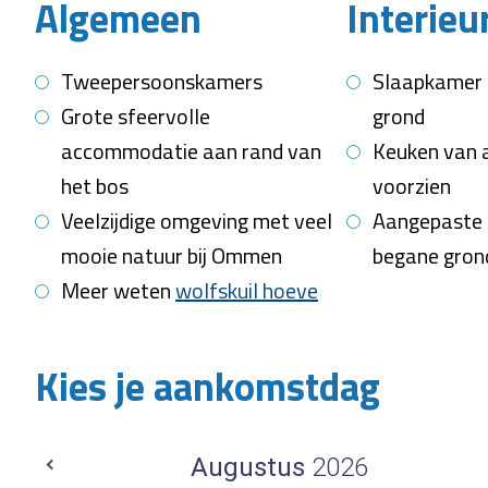
Algemeen
Interieu
Tweepersoonskamers
Slaapkamer 
Grote sfeervolle
grond
accommodatie aan rand van
Keuken van 
het bos
voorzien
Veelzijdige omgeving met veel
Aangepaste 
mooie natuur bij Ommen
begane gron
Meer weten
wolfskuil hoeve
Kies je aankomstdag
Augustus
2026