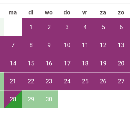
ma
di
wo
do
vr
za
zo
1
2
3
4
5
6
7
8
9
10
11
12
13
14
15
16
17
18
19
20
21
22
23
24
25
26
27
28
29
30