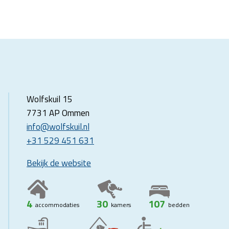
Wolfskuil 15
7731 AP Ommen
info@wolfskuil.nl
+31 529 451 631
Bekijk de website
4
30
107
accommodaties
kamers
bedden