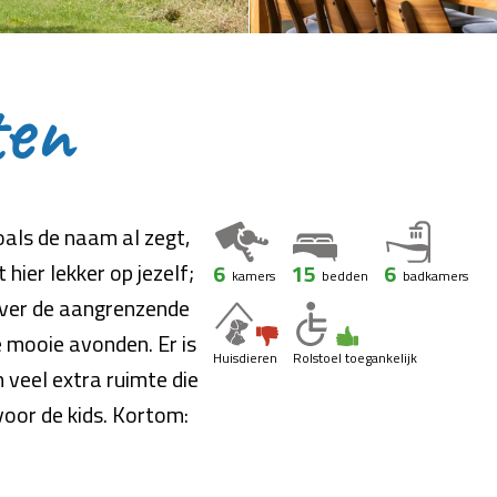
ten
oals de naam al zegt,
hier lekker op jezelf;
6
15
6
kamers
bedden
badkamers
 over de aangrenzende
 mooie avonden. Er is
Huisdieren
Rolstoel toegankelijk
n veel extra ruimte die
voor de kids. Kortom: