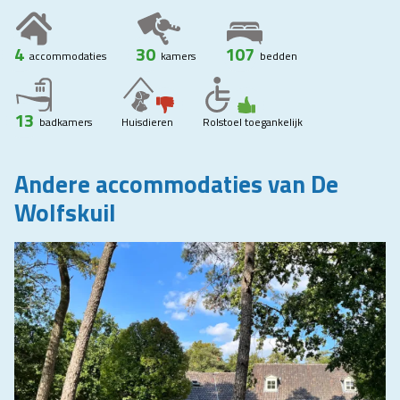
4
30
107
accommodaties
kamers
bedden
13
badkamers
Huisdieren
Rolstoel toegankelijk
Andere accommodaties van De
Wolfskuil