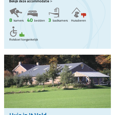
Bekijk deze accommodatie
8
40
3
kamers
bedden
badkamers
Huisdieren
Rolstoel toegankelijk