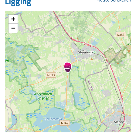
Ligging
+
−