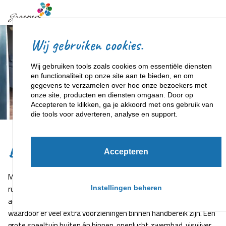
Wij gebruiken cookies.
Wij gebruiken tools zoals cookies om essentiële diensten
en functionaliteit op onze site aan te bieden, en om
gegevens te verzamelen over hoe onze bezoekers met
onze site, producten en diensten omgaan. Door op
Accepteren te klikken, ga je akkoord met ons gebruik van
+5
die tools voor adverteren, analyse en support.
De Kapshoeve
Accepteren
Met een groep er tussenuit? De Kapshoeve is een gezellige,
ruime groepsaccommodatie gebouwd in traditionele stijl. De
Instellingen beheren
accommodatie is gelegen op een kleinschalig recreatiepark
waardoor er veel extra voorzieningen binnen handbereik zijn. Een
grote speeltuin buiten én binnen, openlucht zwembad, visvijver,