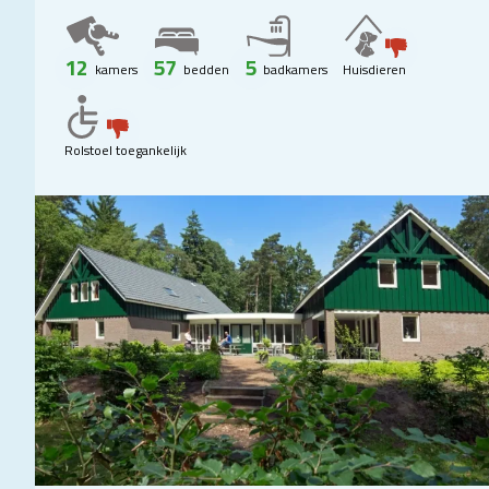
12
57
5
kamers
bedden
badkamers
Huisdieren
Rolstoel toegankelijk