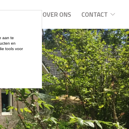
REGIOS
OVER ONS
CONTACT
e aan te
ucten en
ie tools voor