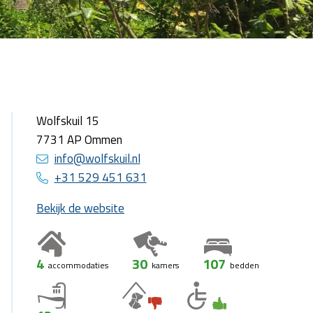
Wolfskuil 15
7731 AP Ommen
info@wolfskuil.nl
+31 529 451 631
Bekijk de website
4
30
107
accommodaties
kamers
bedden