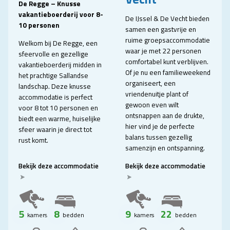
De Regge – Knusse
vakantieboerderij voor 8-
De IJssel & De Vecht bieden
10 personen
samen een gastvrije en
ruime groepsaccommodatie
Welkom bij De Regge, een
waar je met 22 personen
sfeervolle en gezellige
comfortabel kunt verblijven.
vakantieboerderij midden in
Of je nu een familieweekend
het prachtige Sallandse
organiseert, een
landschap. Deze knusse
vriendenuitje plant of
accommodatie is perfect
gewoon even wilt
voor 8 tot 10 personen en
ontsnappen aan de drukte,
biedt een warme, huiselijke
hier vind je de perfecte
sfeer waarin je direct tot
balans tussen gezellig
rust komt.
samenzijn en ontspanning.
Bekijk deze accommodatie
Bekijk deze accommodatie
5
8
9
22
kamers
bedden
kamers
bedden