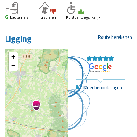
6
badkamers
Huisdieren
Rolstoel toegankelijk
Ligging
Route berekenen
+
−
Meer beoordelingen