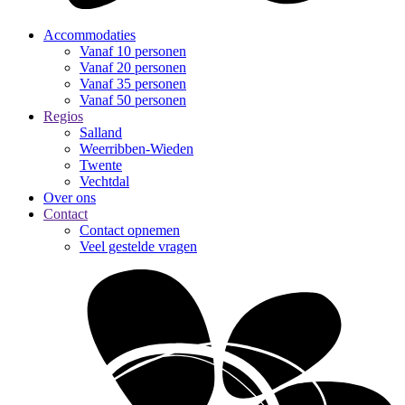
Accommodaties
Vanaf 10 personen
Vanaf 20 personen
Vanaf 35 personen
Vanaf 50 personen
Regios
Salland
Weerribben-Wieden
Twente
Vechtdal
Over ons
Contact
Contact opnemen
Veel gestelde vragen